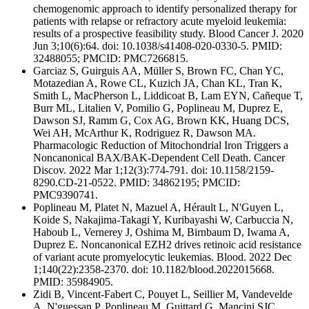
chemogenomic approach to identify personalized therapy for
patients with relapse or refractory acute myeloid leukemia:
results of a prospective feasibility study. Blood Cancer J. 2020
Jun 3;10(6):64. doi: 10.1038/s41408-020-0330-5. PMID:
32488055; PMCID: PMC7266815.
Garciaz S, Guirguis AA, Müller S, Brown FC, Chan YC,
Motazedian A, Rowe CL, Kuzich JA, Chan KL, Tran K,
Smith L, MacPherson L, Liddicoat B, Lam EYN, Cañeque T,
Burr ML, Litalien V, Pomilio G, Poplineau M, Duprez E,
Dawson SJ, Ramm G, Cox AG, Brown KK, Huang DCS,
Wei AH, McArthur K, Rodriguez R, Dawson MA.
Pharmacologic Reduction of Mitochondrial Iron Triggers a
Noncanonical BAX/BAK-Dependent Cell Death. Cancer
Discov. 2022 Mar 1;12(3):774-791. doi: 10.1158/2159-
8290.CD-21-0522. PMID: 34862195; PMCID:
PMC9390741.
Poplineau M, Platet N, Mazuel A, Hérault L, N'Guyen L,
Koide S, Nakajima-Takagi Y, Kuribayashi W, Carbuccia N,
Haboub L, Vernerey J, Oshima M, Birnbaum D, Iwama A,
Duprez E. Noncanonical EZH2 drives retinoic acid resistance
of variant acute promyelocytic leukemias. Blood. 2022 Dec
1;140(22):2358-2370. doi: 10.1182/blood.2022015668.
PMID: 35984905.
Zidi B, Vincent-Fabert C, Pouyet L, Seillier M, Vandevelde
A, N'guessan P, Poplineau M, Guittard G, Mancini SJC,