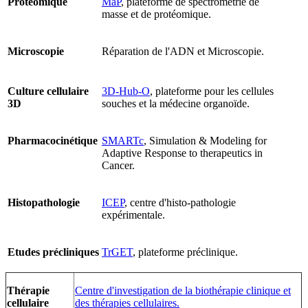
Protéomique
MaP
, plateforme de spectrométrie de
masse et de protéomique.
Microscopie
Réparation de l'ADN et Microscopie.
Culture cellulaire
3D-Hub-O
, plateforme pour les cellules
3D
souches et la médecine organoïde.
Pharmacocinétique
SMARTc
, Simulation & Modeling for
Adaptive Response to therapeutics in
Cancer.
Histopathologie
ICEP
, centre d'histo-pathologie
expérimentale.
Etudes précliniques
TrGET
, plateforme préclinique.
Thérapie
Centre d'investigation de la biothérapie clinique et
cellulaire
des thérapies cellulaires.