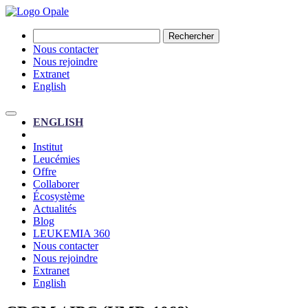
Rechercher
Nous contacter
Nous rejoindre
Extranet
English
ENGLISH
Institut
Leucémies
Offre
Collaborer
Écosystème
Actualités
Blog
LEUKEMIA 360
Nous contacter
Nous rejoindre
Extranet
English