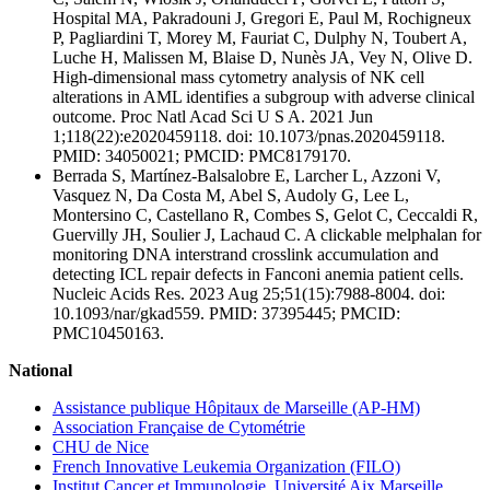
Hospital MA, Pakradouni J, Gregori E, Paul M, Rochigneux
P, Pagliardini T, Morey M, Fauriat C, Dulphy N, Toubert A,
Luche H, Malissen M, Blaise D, Nunès JA, Vey N, Olive D.
High-dimensional mass cytometry analysis of NK cell
alterations in AML identifies a subgroup with adverse clinical
outcome. Proc Natl Acad Sci U S A. 2021 Jun
1;118(22):e2020459118. doi: 10.1073/pnas.2020459118.
PMID: 34050021; PMCID: PMC8179170.
Berrada S, Martínez-Balsalobre E, Larcher L, Azzoni V,
Vasquez N, Da Costa M, Abel S, Audoly G, Lee L,
Montersino C, Castellano R, Combes S, Gelot C, Ceccaldi R,
Guervilly JH, Soulier J, Lachaud C. A clickable melphalan for
monitoring DNA interstrand crosslink accumulation and
detecting ICL repair defects in Fanconi anemia patient cells.
Nucleic Acids Res. 2023 Aug 25;51(15):7988-8004. doi:
10.1093/nar/gkad559. PMID: 37395445; PMCID:
PMC10450163.
National
Assistance publique Hôpitaux de Marseille (AP-HM)
Association Française de Cytométrie
CHU de Nice
French Innovative Leukemia Organization (FILO)
Institut Cancer et Immunologie, Université Aix Marseille