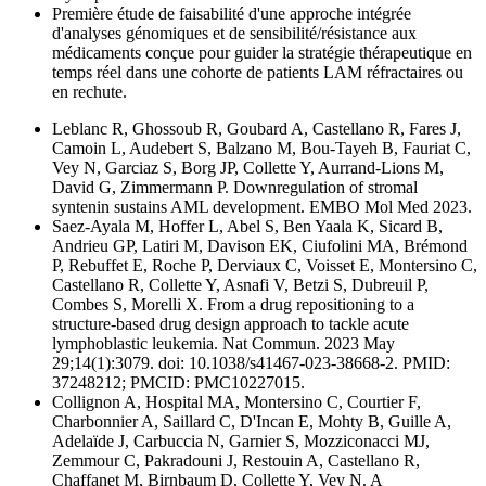
Première étude de faisabilité d'une approche intégrée
d'analyses génomiques et de sensibilité/résistance aux
médicaments conçue pour guider la stratégie thérapeutique en
temps réel dans une cohorte de patients LAM réfractaires ou
en rechute.
Leblanc R, Ghossoub R, Goubard A, Castellano R, Fares J,
Camoin L, Audebert S, Balzano M, Bou-Tayeh B, Fauriat C,
Vey N, Garciaz S, Borg JP, Collette Y, Aurrand-Lions M,
David G, Zimmermann P. Downregulation of stromal
syntenin sustains AML development. EMBO Mol Med 2023.
Saez-Ayala M, Hoffer L, Abel S, Ben Yaala K, Sicard B,
Andrieu GP, Latiri M, Davison EK, Ciufolini MA, Brémond
P, Rebuffet E, Roche P, Derviaux C, Voisset E, Montersino C,
Castellano R, Collette Y, Asnafi V, Betzi S, Dubreuil P,
Combes S, Morelli X. From a drug repositioning to a
structure-based drug design approach to tackle acute
lymphoblastic leukemia. Nat Commun. 2023 May
29;14(1):3079. doi: 10.1038/s41467-023-38668-2. PMID:
37248212; PMCID: PMC10227015.
Collignon A, Hospital MA, Montersino C, Courtier F,
Charbonnier A, Saillard C, D'Incan E, Mohty B, Guille A,
Adelaïde J, Carbuccia N, Garnier S, Mozziconacci MJ,
Zemmour C, Pakradouni J, Restouin A, Castellano R,
Chaffanet M, Birnbaum D, Collette Y, Vey N. A