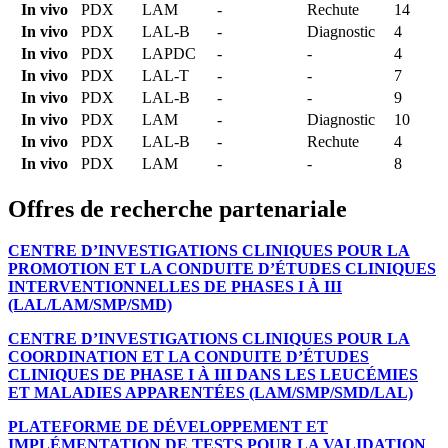
In vivo
PDX
LAM
-
Rechute
14
In vivo
PDX
LAL-B
-
Diagnostic
4
In vivo
PDX
LAPDC
-
-
4
In vivo
PDX
LAL-T
-
-
7
In vivo
PDX
LAL-B
-
-
9
In vivo
PDX
LAM
-
Diagnostic
10
In vivo
PDX
LAL-B
-
Rechute
4
In vivo
PDX
LAM
-
-
8
Offres de recherche partenariale
CENTRE D’INVESTIGATIONS CLINIQUES POUR LA
PROMOTION ET LA CONDUITE D’ÉTUDES CLINIQUES
INTERVENTIONNELLES DE PHASES I À III
(LAL/LAM/SMP/SMD)
CENTRE D’INVESTIGATIONS CLINIQUES POUR LA
COORDINATION ET LA CONDUITE D’ÉTUDES
CLINIQUES DE PHASE I À III DANS LES LEUCÉMIES
ET MALADIES APPARENTÉES (LAM/SMP/SMD/LAL)
PLATEFORME DE DÉVELOPPEMENT ET
IMPLÉMENTATION DE TESTS POUR LA VALIDATION