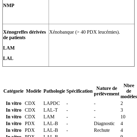
NMP
Xénogreffes dérivées
Xénobanque (> 40 PDX leucémies).
de patients
LAM
LAL
Nbre
Nature de
Catégorie
Modèle
Pathologie
Spécification
de
prélèvement
modèles
In vitro
CDX
LAPDC
-
-
2
In vitro
CDX
LAL-T
-
-
3
In vitro
CDX
LAM
-
-
10
In vitro
PDX
LAL-B
-
Diagnostic
4
In vitro
PDX
LAL-B
-
Rechute
4
In vitro
PDX
LAL-B
-
-
9