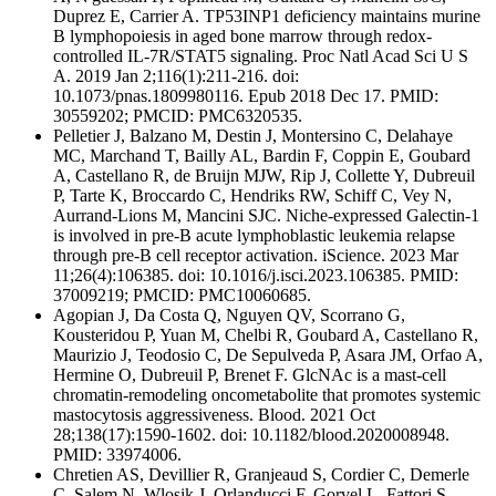
Duprez E, Carrier A. TP53INP1 deficiency maintains murine
B lymphopoiesis in aged bone marrow through redox-
controlled IL-7R/STAT5 signaling. Proc Natl Acad Sci U S
A. 2019 Jan 2;116(1):211-216. doi:
10.1073/pnas.1809980116. Epub 2018 Dec 17. PMID:
30559202; PMCID: PMC6320535.
Pelletier J, Balzano M, Destin J, Montersino C, Delahaye
MC, Marchand T, Bailly AL, Bardin F, Coppin E, Goubard
A, Castellano R, de Bruijn MJW, Rip J, Collette Y, Dubreuil
P, Tarte K, Broccardo C, Hendriks RW, Schiff C, Vey N,
Aurrand-Lions M, Mancini SJC. Niche-expressed Galectin-1
is involved in pre-B acute lymphoblastic leukemia relapse
through pre-B cell receptor activation. iScience. 2023 Mar
11;26(4):106385. doi: 10.1016/j.isci.2023.106385. PMID:
37009219; PMCID: PMC10060685.
Agopian J, Da Costa Q, Nguyen QV, Scorrano G,
Kousteridou P, Yuan M, Chelbi R, Goubard A, Castellano R,
Maurizio J, Teodosio C, De Sepulveda P, Asara JM, Orfao A,
Hermine O, Dubreuil P, Brenet F. GlcNAc is a mast-cell
chromatin-remodeling oncometabolite that promotes systemic
mastocytosis aggressiveness. Blood. 2021 Oct
28;138(17):1590-1602. doi: 10.1182/blood.2020008948.
PMID: 33974006.
Chretien AS, Devillier R, Granjeaud S, Cordier C, Demerle
C, Salem N, Wlosik J, Orlanducci F, Gorvel L, Fattori S,