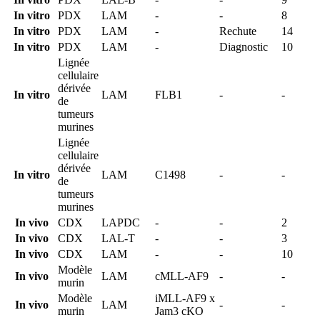
In vitro
PDX
LAM
-
-
8
In vitro
PDX
LAM
-
Rechute
14
In vitro
PDX
LAM
-
Diagnostic
10
Lignée
cellulaire
dérivée
In vitro
LAM
FLB1
-
-
de
tumeurs
murines
Lignée
cellulaire
dérivée
In vitro
LAM
C1498
-
-
de
tumeurs
murines
In vivo
CDX
LAPDC
-
-
2
In vivo
CDX
LAL-T
-
-
3
In vivo
CDX
LAM
-
-
10
Modèle
In vivo
LAM
cMLL-AF9
-
-
murin
Modèle
iMLL-AF9 x
In vivo
LAM
-
-
murin
Jam3 cKO