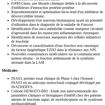
FrPPI-Chem, une librairie chimique dédiée à la découverte
d'inhibiteurs d'interaction protéine-protéine
Repositionnement et optimisation hit-to-lead d'un inhibiteur de
désoxycytidine kinase.
Développement d'un nouveau biomarqueur ayant un potentiel
d'utilisation dans le diagnostic de la maladie de Fanconi
Identification d'un onco-métabolite comme marqueur circulant
d'agressivité dans les mastocytes inflammatoires chroniques
Identification de nouveaux marqueurs des cellules initiatrices
de leucémie
Découverte et caractérisation d'une fonction non canonique
du facteur épigénétique EZH2 dans la résistance aux APL
Nouvelles connaissances moléculaires sur la communication
tumeur-stroma – la fonction antitumorale de la synténine
stromale dans la LAM
Médicales
INA03, premier essai clinique de Phase I chez l'homme :
INA03 est un anticorps monoclonal conjugué développé par
INATHERYS.
Cohorte HEMATO-BIO : Etude non interventionnelle des
paramètres cliniques et biologiques d'intérêt chez des patients
atteints de leucémie aiguë, de myélodysplasie ou de syndrome
myéloprolifératif.