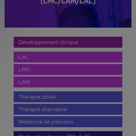
(LMC/LAM/LAL)
Développement clinique
LAL
LMC
LAM
Thérapie ciblée
Thérapie alternative
Médecine de précision