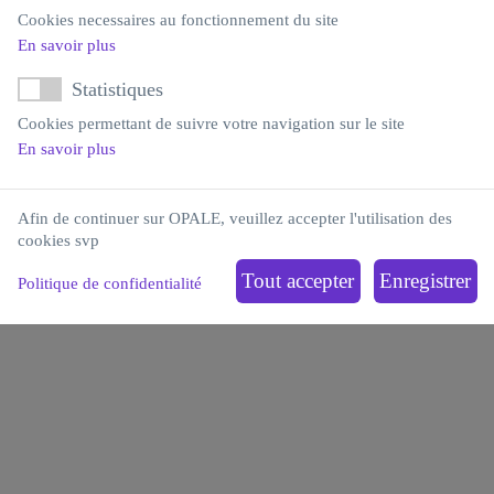
Bases de données
Cookies necessaires au fonctionnement du site
En savoir plus
Statistiques
Cookies permettant de suivre votre navigation sur le site
Offres de recherche
En savoir plus
partenariale
Afin de continuer sur OPALE, veuillez accepter l'utilisation des
cookies svp
Politique de confidentialité
RÉSEAU NATIONAL DE RECHERCHE
CLINIQUE POUR LA CONCEPTION, LA
PROMOTION ET LA CONDUITE D’ÉTUDES
CLINIQUES INTERVENTIONNELLES DE
PHASES I À III ET NON
INTERVENTIONNELLES (SMD)