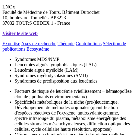
LNOx
Faculté de Médecine de Tours, Bâtiment Dutrochet
10, boulevard Tonnellé - BP3223
37032 TOURS CEDEX 1 - France
Visiter le site web
Expertise
Axes de recherche
Thérapie
Contributions
Sélection de
publications
Écosystème
Syndromes MDS/NMP
Leucémies aiguës lymphoblastiques (LAL)
Leucémie aiguë myéloïde (LAM)
Syndromes myélodysplasiques (SMD)
Syndromes de prédisposition aux leucémies
Facteurs de risque de leucémie (vieillissement – hématopoïèse
clonale ; polluants environnementaux)
Spécificités métaboliques de la niche (pré-)leucémique.
Développement de méthodes originales (quantification
d'espèces réactives de l'oxygène, antioxydantogramme,
spectre infrarouge du plasma, métabolisme énergétique des
cellules stromales mésenchymateuses, diffraction optique des
cellules, cycle cellulaire haute résolution, apoptose)
Mécanismes de chimiorésistance liés à des niches (cellules