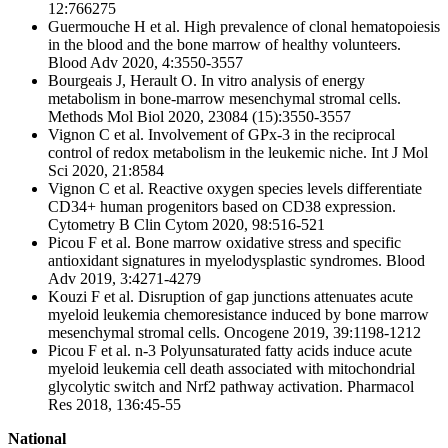
12:766275
Guermouche H et al. High prevalence of clonal hematopoiesis
in the blood and the bone marrow of healthy volunteers.
Blood Adv 2020, 4:3550-3557
Bourgeais J, Herault O. In vitro analysis of energy
metabolism in bone-marrow mesenchymal stromal cells.
Methods Mol Biol 2020, 23084 (15):3550-3557
Vignon C et al. Involvement of GPx-3 in the reciprocal
control of redox metabolism in the leukemic niche. Int J Mol
Sci 2020, 21:8584
Vignon C et al. Reactive oxygen species levels differentiate
CD34+ human progenitors based on CD38 expression.
Cytometry B Clin Cytom 2020, 98:516-521
Picou F et al. Bone marrow oxidative stress and specific
antioxidant signatures in myelodysplastic syndromes. Blood
Adv 2019, 3:4271-4279
Kouzi F et al. Disruption of gap junctions attenuates acute
myeloid leukemia chemoresistance induced by bone marrow
mesenchymal stromal cells. Oncogene 2019, 39:1198-1212
Picou F et al. n-3 Polyunsaturated fatty acids induce acute
myeloid leukemia cell death associated with mitochondrial
glycolytic switch and Nrf2 pathway activation. Pharmacol
Res 2018, 136:45-55
National