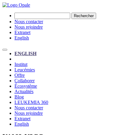
Rechercher
Nous contacter
Nous rejoindre
Extranet
English
ENGLISH
Institut
Leucémies
Offre
Collaborer
Écosystème
Actualités
Blog
LEUKEMIA 360
Nous contacter
Nous rejoindre
Extranet
English