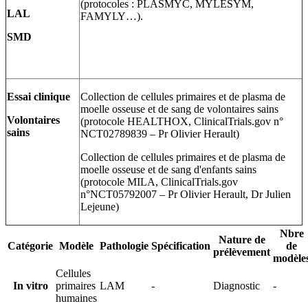
(protocoles : PLASMYC, MYLESYM,
LAL
FAMYLY…).
SMD
Essai clinique
Collection de cellules primaires et de plasma de
moelle osseuse et de sang de volontaires sains
Volontaires
(protocole HEALTHOX, ClinicalTrials.gov n°
sains
NCT02789839 – Pr Olivier Herault)
Collection de cellules primaires et de plasma de
moelle osseuse et de sang d'enfants sains
(protocole MILA, ClinicalTrials.gov
n°NCT05792007 – Pr Olivier Herault, Dr Julien
Lejeune)
Nbre
Nature de
Catégorie
Modèle
Pathologie
Spécification
de
prélèvement
modèle
Cellules
In vitro
primaires
LAM
-
Diagnostic
-
humaines