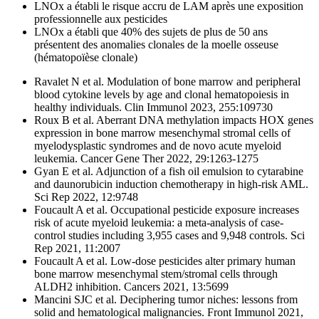
LNOx a établi le risque accru de LAM après une exposition
professionnelle aux pesticides
LNOx a établi que 40% des sujets de plus de 50 ans
présentent des anomalies clonales de la moelle osseuse
(hématopoïèse clonale)
Ravalet N et al. Modulation of bone marrow and peripheral
blood cytokine levels by age and clonal hematopoiesis in
healthy individuals. Clin Immunol 2023, 255:109730
Roux B et al. Aberrant DNA methylation impacts HOX genes
expression in bone marrow mesenchymal stromal cells of
myelodysplastic syndromes and de novo acute myeloid
leukemia. Cancer Gene Ther 2022, 29:1263-1275
Gyan E et al. Adjunction of a fish oil emulsion to cytarabine
and daunorubicin induction chemotherapy in high-risk AML.
Sci Rep 2022, 12:9748
Foucault A et al. Occupational pesticide exposure increases
risk of acute myeloid leukemia: a meta-analysis of case-
control studies including 3,955 cases and 9,948 controls. Sci
Rep 2021, 11:2007
Foucault A et al. Low-dose pesticides alter primary human
bone marrow mesenchymal stem/stromal cells through
ALDH2 inhibition. Cancers 2021, 13:5699
Mancini SJC et al. Deciphering tumor niches: lessons from
solid and hematological malignancies. Front Immunol 2021,