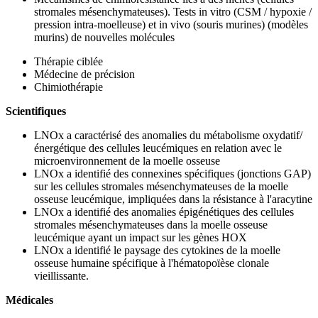
stromales mésenchymateuses). Tests in vitro (CSM / hypoxie /
pression intra-moelleuse) et in vivo (souris murines) (modèles
murins) de nouvelles molécules
Thérapie ciblée
Médecine de précision
Chimiothérapie
Scientifiques
LNOx a caractérisé des anomalies du métabolisme oxydatif/
énergétique des cellules leucémiques en relation avec le
microenvironnement de la moelle osseuse
LNOx a identifié des connexines spécifiques (jonctions GAP)
sur les cellules stromales mésenchymateuses de la moelle
osseuse leucémique, impliquées dans la résistance à l'aracytine
LNOx a identifié des anomalies épigénétiques des cellules
stromales mésenchymateuses dans la moelle osseuse
leucémique ayant un impact sur les gènes HOX
LNOx a identifié le paysage des cytokines de la moelle
osseuse humaine spécifique à l'hématopoïèse clonale
vieillissante.
Médicales