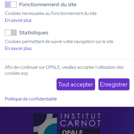
le développement et la mise sur le marché d'une
Fonctionnement du site
innovation
Cookies necessaires au fonctionnement du site
En savoir plus
Projet collaboratif (partenariat multi-bénéficiaire)
Statistiques
L’entreprise et l'entité OPALE participent ensemble à un
Cookies permettant de suivre votre navigation sur le site
projet multipartenaire, en réponse à un appel à projet.
En savoir plus
Chaque partenaire réalise, avec ses ressources, sa part du
projet.
Afin de continuer sur OPALE, veuillez accepter l'utilisation des
Le projet est réalisé grâce aux fonds de recherche obtenus
cookies svp
pour chacun des partenaires.
Politique de confidentialité