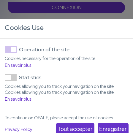
CONNEXION
Vous avez oublié votre mot de passe ?
Cookies Use
Operation of the site
Cookies necessary for the operation of the site
En savoir plus
Statistics
Cookies allowing you to track your navigation on the site
Cookies allowing you to track your navigation on the site
Institut Carnot OPALE
En savoir plus
Institut de Recherche Saint-Louis
Hôpital Saint-Louis
1, avenue Claude Vellefaux
75010 Paris, France
To continue on OPALE, please accept the use of cookies
Privacy Policy