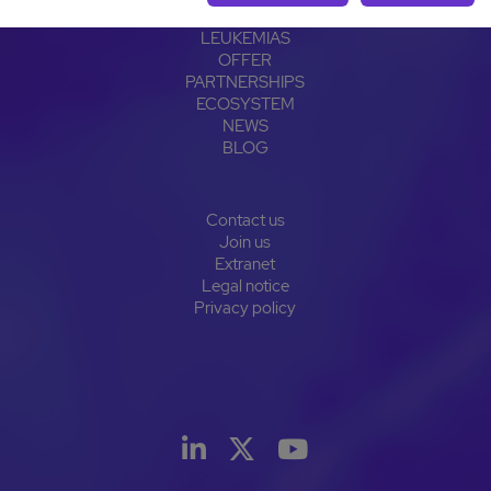
OPALE
LEUKEMIAS
OFFER
PARTNERSHIPS
ECOSYSTEM
NEWS
BLOG
Contact us
Join us
Extranet
Legal notice
Privacy policy